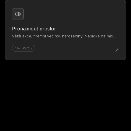
Pronajmout prostor
Větší akce, firemní večírky, narozeniny. Nabídka na míru.
11+ OSOB
↗